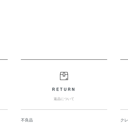
RETURN
返品について
不良品
ク