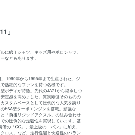
11」
プルに綿Ｔシャツ、キッズ用やポロシャツ、
カーなどもあります。
は、1990年から1995年まで生産された、ジ
派で熱狂的なファンを持つ名機です。
型ボディが特徴。先代のJA71から継承しつ
て安定感を高めました。質実剛健そのものの
もカスタムベースとして圧倒的な人気を誇り
のF6A型ターボエンジンを搭載。頑強な
」と「前後リジッドアクスル」の組み合わせ
ドでの圧倒的な走破性を実現しています。基
装備の「CC」、最上級の「バン」に加え、
ンクロス」など、走行性能と快適性のバラン