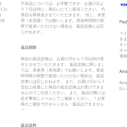
送
不良品については、お手数ですが、お届け日よ
てお
り７日以内に、着払いにてご返送ください。 代
指
替品を再発送させていただきます。 但し、未使
現在
用（未洗濯）でお願いします。発送時同様の状
Pay
態で返送いただけない場合は、返品交換には応
じかねます。
ペ
き
キ
返品期限
キ
連
商品の返品交換は、お届け日から７日以内の受
付とさせていただきます。 返品交換に関しまし
ては、未使用（未洗濯）でお願いします。発送
Ama
時同様の状態で返送いただけない場合は、返品
交換には応じかねます。 また、お届け日から７
Am
日以上経過した商品の返品交換はお受けできま
払
せんのでご注意ください。 また、返品の際には
必ず事前にメールにてご連絡ください。 ＊お客
様のご都合でのキャンセル・返品はできません
＊
返品送料