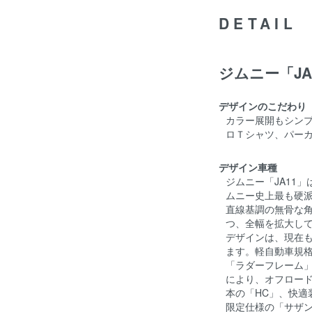
DETAIL
ジムニー「JA
デザインのこだわり
カラー展開もシン
ロＴシャツ、パー
デザイン車種
ジムニー「JA11」
ムニー史上最も硬
直線基調の無骨な角
つ、全幅を拡大し
デザインは、現在
ます。軽自動車規格
「ラダーフレーム
により、オフロー
本の「HC」、快適
限定仕様の「サザ