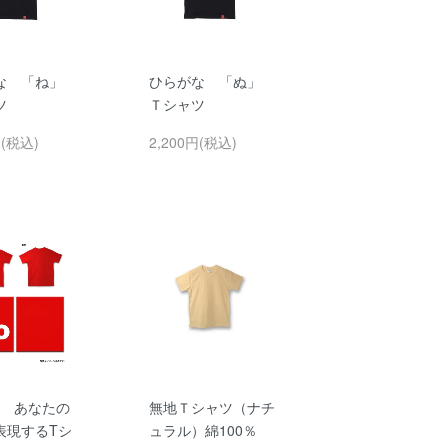
な 「ね」
ひらがな 「ぬ」
ツ
Ｔシャツ
円(税込)
2,200円(税込)
No あなたの
無地Ｔシャツ（ナチ
表現するTシ
ュラル）綿100％