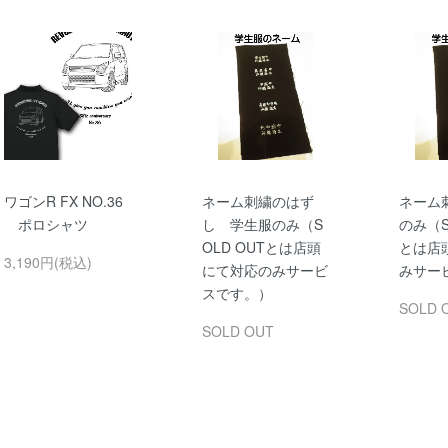
ワゴンR FX NO.36
ネーム刺繍のはず
ネーム
ポロシャツ
し 学生服のみ（S
のみ（S
OLD OUTとは店頭
とは店
3,190円(税込)
にて対応のみサービ
みサー
スです。）
SOLD 
SOLD OUT