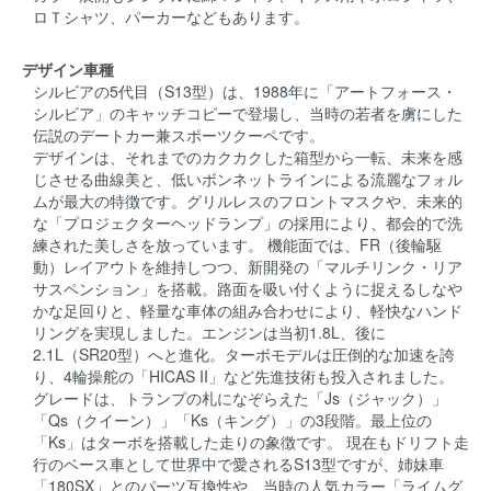
ロＴシャツ、パーカーなどもあります。
デザイン車種
シルビアの5代目（S13型）は、1988年に「アートフォース・
シルビア」のキャッチコピーで登場し、当時の若者を虜にした
伝説のデートカー兼スポーツクーペです。
デザインは、それまでのカクカクした箱型から一転、未来を感
じさせる曲線美と、低いボンネットラインによる流麗なフォル
ムが最大の特徴です。グリルレスのフロントマスクや、未来的
な「プロジェクターヘッドランプ」の採用により、都会的で洗
練された美しさを放っています。 機能面では、FR（後輪駆
動）レイアウトを維持しつつ、新開発の「マルチリンク・リア
サスペンション」を搭載。路面を吸い付くように捉えるしなや
かな足回りと、軽量な車体の組み合わせにより、軽快なハンド
リングを実現しました。エンジンは当初1.8L、後に
2.1L（SR20型）へと進化。ターボモデルは圧倒的な加速を誇
り、4輪操舵の「HICAS II」など先進技術も投入されました。
グレードは、トランプの札になぞらえた「Js（ジャック）」
「Qs（クイーン）」「Ks（キング）」の3段階。最上位の
「Ks」はターボを搭載した走りの象徴です。 現在もドリフト走
行のベース車として世界中で愛されるS13型ですが、姉妹車
「180SX」とのパーツ互換性や、当時の人気カラー「ライムグ