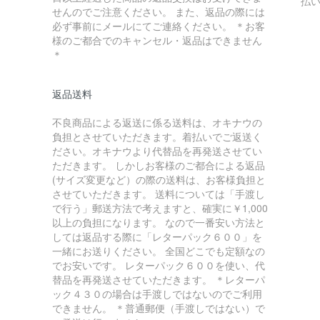
払
せんのでご注意ください。 また、返品の際には
必ず事前にメールにてご連絡ください。 ＊お客
様のご都合でのキャンセル・返品はできません
＊
返品送料
不良商品による返送に係る送料は、オキナウの
負担とさせていただきます。着払いでご返送く
ださい。オキナウより代替品を再発送させてい
ただきます。 しかしお客様のご都合による返品
(サイズ変更など）の際の送料は、お客様負担と
させていただきます。 送料については「手渡し
で行う」郵送方法で考えますと、確実に￥1,000
以上の負担になります。 なので一番安い方法と
しては返品する際に「レターパック６００」を
一緒にお送りください。 全国どこでも定額なの
でお安いです。 レターパック６００を使い、代
替品を再発送させていただきます。 ＊レターパ
ック４３０の場合は手渡しではないのでご利用
できません。 ＊普通郵便（手渡しではない）で