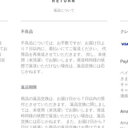
RETURN
返品について
不良品
ク
送
不良品については、お手数ですが、お届け日よ
てお
り７日以内に、着払いにてご返送ください。 代
指
替品を再発送させていただきます。 但し、未使
現在
用（未洗濯）でお願いします。発送時同様の状
Pay
態で返送いただけない場合は、返品交換には応
じかねます。
ペ
き
キ
返品期限
キ
連
商品の返品交換は、お届け日から７日以内の受
付とさせていただきます。 返品交換に関しまし
ては、未使用（未洗濯）でお願いします。発送
Ama
時同様の状態で返送いただけない場合は、返品
交換には応じかねます。 また、お届け日から７
Am
日以上経過した商品の返品交換はお受けできま