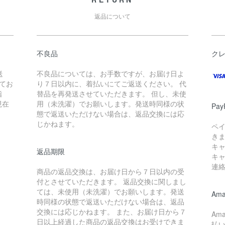
返品について
不良品
ク
送
不良品については、お手数ですが、お届け日よ
てお
り７日以内に、着払いにてご返送ください。 代
指
替品を再発送させていただきます。 但し、未使
現在
用（未洗濯）でお願いします。発送時同様の状
Pay
態で返送いただけない場合は、返品交換には応
じかねます。
ペ
き
キ
返品期限
キ
連
商品の返品交換は、お届け日から７日以内の受
付とさせていただきます。 返品交換に関しまし
ては、未使用（未洗濯）でお願いします。発送
Ama
時同様の状態で返送いただけない場合は、返品
交換には応じかねます。 また、お届け日から７
Am
日以上経過した商品の返品交換はお受けできま
払