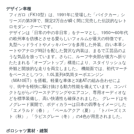
デザイン車種
フィガロ（FK10型）は、1991年に登場した「パイクカー」シ
リーズの第3弾で、限定2万台が瞬く間に完売した伝説的なレト
ロモダン・クーペです。
デザインは「日常の中の非日常」をテーマとし、1950〜60年代
の欧州車を彷彿とさせる愛らしいフォルムが最大の特徴です。
丸型ヘッドライトやメッキパーツを多用した外装、白い本革シ
ートやアナログ時計を配した贅沢な内装は、まるで工芸品のよ
うな気品を放っています。さらに、ルーフ中央部が後方へ折り
たたまれる「オープントップ」構造により、スタイリッシュな
外観と開放的な走りを両立しました。 機能面では、初代マーチ
をベースとしつつ、1.0L直列4気筒ターボエンジン
（MA10ET）を搭載。軽量な車体と3速ATの組み合わせによ
り、街中を軽快に駆け抜ける動力性能を備えています。コンパ
クトながらパワーステアリングやエアコン、専用オーディオな
どを標準装備し、高い快適性も確保されました。 グレードはモ
ノグレード展開で、ボディカラーは日本の四季をイメージした
「エメラルド（春）」「ペールアクア（夏）」「トパーズミス
ト（秋）」「ラピスグレー（冬）」の4色が用意されました。
ポロシャツ素材・縫製